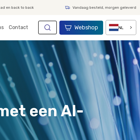
aad en back to back
Vandaag besteld, morgen geleverd
Webshop
ns
Contact
NL
met een AI-