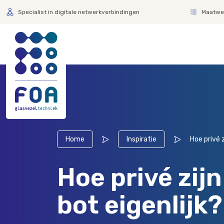
Specialist in digitale netwerkverbindingen
Maatwer
Home
Inspiratie
Hoe privé 
Hoe privé zij
bot eigenlijk