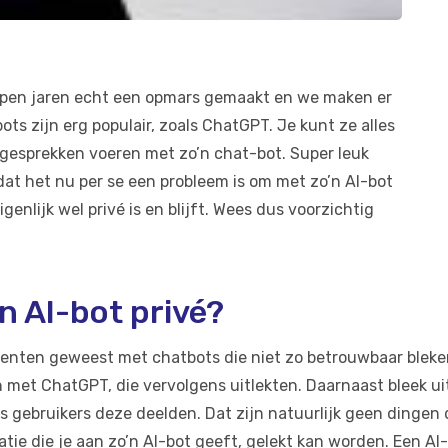
lopen jaren echt een opmars gemaakt en we maken er
ts zijn erg populair, zoals ChatGPT. Je kunt ze alles
e gesprekken voeren met zo’n chat-bot. Super leuk
 dat het nu per se een probleem is om met zo’n AI-bot
genlijk wel privé is en blijft. Wees dus voorzichtig
n AI-bot privé?
cidenten geweest met chatbots die niet zo betrouwbaar bleke
met ChatGPT, die vervolgens uitlekten. Daarnaast bleek u
s gebruikers deze deelden. Dat zijn natuurlijk geen dingen 
tie die je aan zo’n AI-bot geeft, gelekt kan worden. Een A