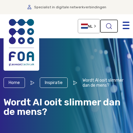
Specialist in digitale netwerkverbindingen
NL
Wordt AI ooit slimmer
Home
Inspiratie
dan de mens?
Wordt AI ooit slimmer dan
de mens?