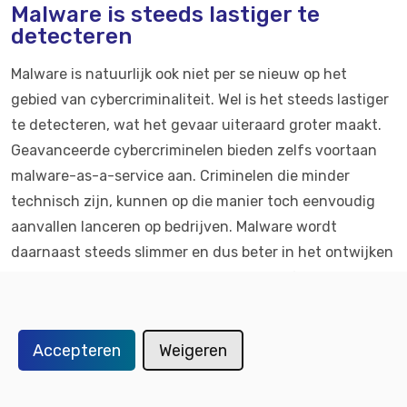
Malware is steeds lastiger te
detecteren
Malware is natuurlijk ook niet per se nieuw op het
gebied van cybercriminaliteit. Wel is het steeds lastiger
te detecteren, wat het gevaar uiteraard groter maakt.
Geavanceerde cybercriminelen bieden zelfs voortaan
malware-as-a-service aan. Criminelen die minder
technisch zijn, kunnen op die manier toch eenvoudig
aanvallen lanceren op bedrijven. Malware wordt
daarnaast steeds slimmer en dus beter in het ontwijken
van detectie. Hiervoor gebruikt men polyforme
technieken, wat ervoor zorgt dat de malware van vorm
kan veranderen om antivirussoftware te omzeilen.
Accepteren
Weigeren
Het manipuleren van informatie
met AI is één van de grootste