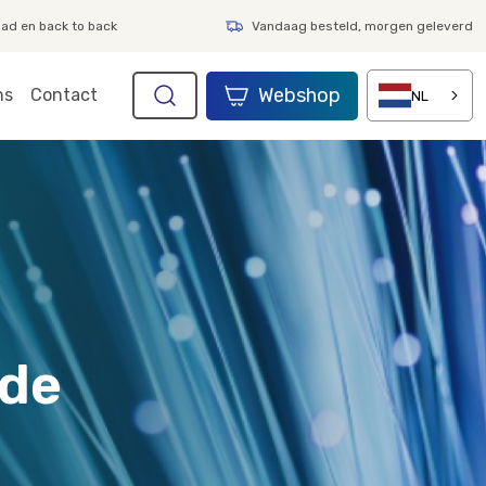
aad en back to back
Vandaag besteld, morgen geleverd
Webshop
ns
Contact
NL
 de