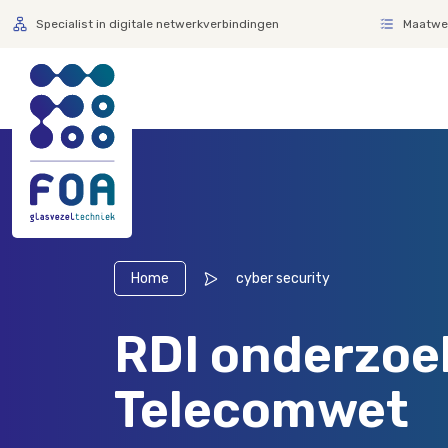
Specialist in digitale netwerkverbindingen
Maatwer
Home
cyber security
RDI onderzoek
Telecomwet