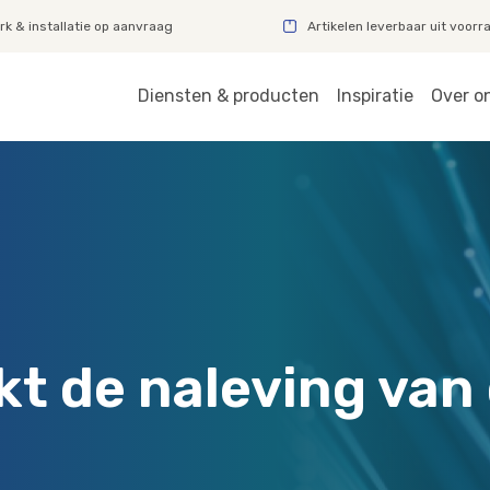
k & installatie op aanvraag
Artikelen leverbaar uit voorr
Diensten & producten
Inspiratie
Over o
t de naleving van