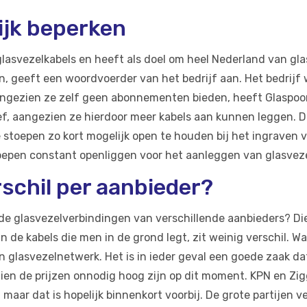
ijk beperken
 glasvezelkabels en heeft als doel om heel Nederland van gl
n, geeft een woordvoerder van het bedrijf aan. Het bedrijf
angezien ze zelf geen abonnementen bieden, heeft Glaspoo
tief, aangezien ze hierdoor meer kabels aan kunnen leggen.
stoepen zo kort mogelijk open te houden bij het ingraven v
oepen constant openliggen voor het aanleggen van glasveze
erschil per aanbieder?
n de glasvezelverbindingen van verschillende aanbieders? Di
n de kabels die men in de grond legt, zit weinig verschil. W
n glasvezelnetwerk. Het is in ieder geval een goede zaak d
zien de prijzen onnodig hoog zijn op dit moment. KPN en Zi
 maar dat is hopelijk binnenkort voorbij. De grote partijen