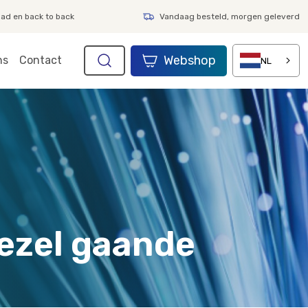
aad en back to back
Vandaag besteld, morgen geleverd
Webshop
ns
Contact
NL
vezel gaande