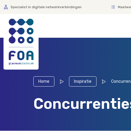
Specialist in digitale netwerkverbindingen
Maatwer
Home
Inspiratie
Concurrent
Concurrentie