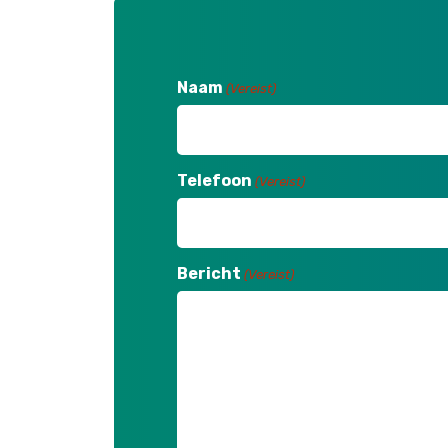
Naam
(Vereist)
Telefoon
(Vereist)
Bericht
(Vereist)